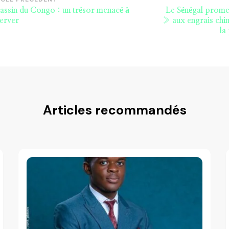
vigation
assin du Congo : un trésor menacé à
Le Sénégal promeu
article
erver
» aux engrais chi
la
Articles recommandés