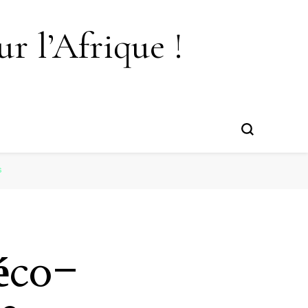
r l’Afrique !
s
éco-