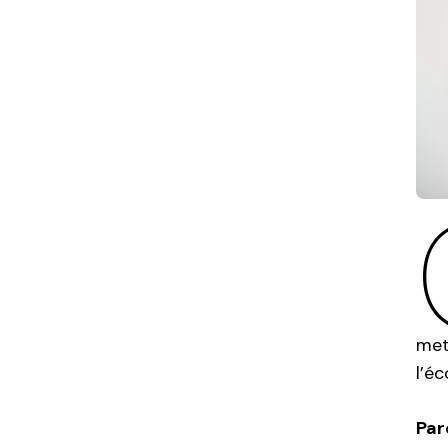
met
l’éc
Par