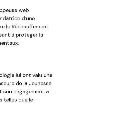
loppeuse web
ndatrice d’une
tre le Réchauffement
isant à protéger la
mentaux.
logie lui ont valu une
nseure de la Jeunesse
 et son engagement à
 telles que le