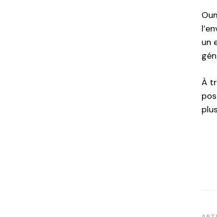
Oum
l’e
un 
gén
À t
pos
plu
ART