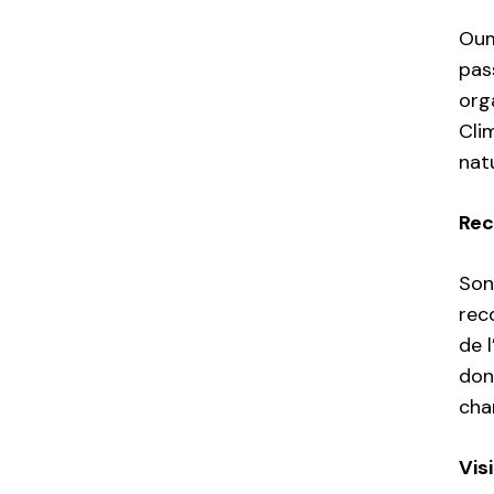
Oum
pas
org
Cli
nat
Rec
Son
rec
de 
don
cha
Vis